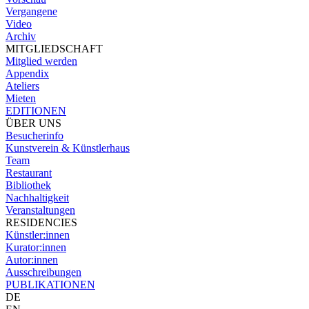
Vergangene
Video
Archiv
MITGLIEDSCHAFT
Mitglied werden
Appendix
Ateliers
Mieten
EDITIONEN
ÜBER UNS
Besucherinfo
Kunstverein & Künstlerhaus
Team
Restaurant
Bibliothek
Nachhaltigkeit
Veranstaltungen
RESIDENCIES
Künstler:innen
Kurator:innen
Autor:innen
Ausschreibungen
PUBLIKATIONEN
DE