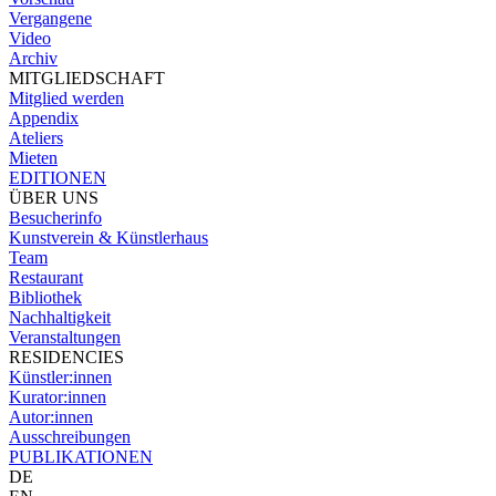
Vergangene
Video
Archiv
MITGLIEDSCHAFT
Mitglied werden
Appendix
Ateliers
Mieten
EDITIONEN
ÜBER UNS
Besucherinfo
Kunstverein & Künstlerhaus
Team
Restaurant
Bibliothek
Nachhaltigkeit
Veranstaltungen
RESIDENCIES
Künstler:innen
Kurator:innen
Autor:innen
Ausschreibungen
PUBLIKATIONEN
DE