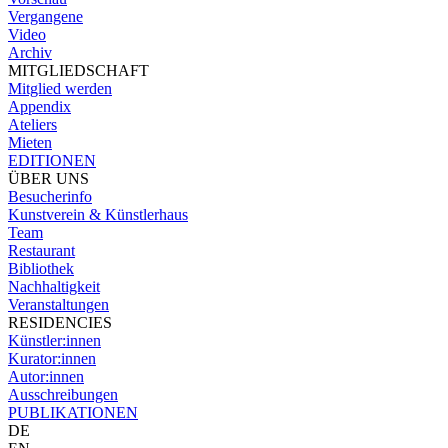
Vergangene
Video
Archiv
MITGLIEDSCHAFT
Mitglied werden
Appendix
Ateliers
Mieten
EDITIONEN
ÜBER UNS
Besucherinfo
Kunstverein & Künstlerhaus
Team
Restaurant
Bibliothek
Nachhaltigkeit
Veranstaltungen
RESIDENCIES
Künstler:innen
Kurator:innen
Autor:innen
Ausschreibungen
PUBLIKATIONEN
DE