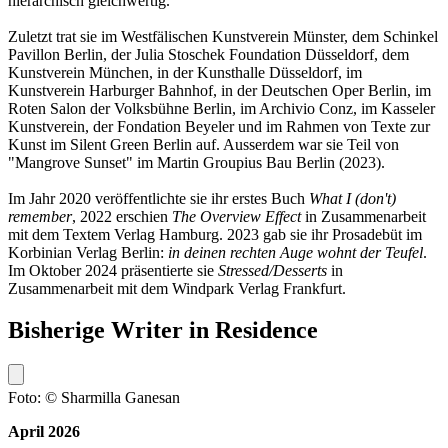
hierarchisch gleichwertig.
Zuletzt trat sie im Westfälischen Kunstverein Münster, dem Schinkel
Pavillon Berlin, der Julia Stoschek Foundation Düsseldorf, dem
Kunstverein München, in der Kunsthalle Düsseldorf, im
Kunstverein Harburger Bahnhof, in der Deutschen Oper Berlin, im
Roten Salon der Volksbühne Berlin, im Archivio Conz, im Kasseler
Kunstverein, der Fondation Beyeler und im Rahmen von Texte zur
Kunst im Silent Green Berlin auf. Ausserdem war sie Teil von
"Mangrove Sunset" im Martin Groupius Bau Berlin (2023).
Im Jahr 2020 veröffentlichte sie ihr erstes Buch
What I (don't)
remember
, 2022 erschien
The Overview Effect
in Zusammenarbeit
mit dem Textem Verlag Hamburg. 2023 gab sie ihr Prosadebüt im
Korbinian Verlag Berlin:
in deinen rechten Auge wohnt der Teufel
.
Im Oktober 2024 präsentierte sie
Stressed/Desserts
in
Zusammenarbeit mit dem Windpark Verlag Frankfurt.
Bisherige Writer in Residence
Foto: © Sharmilla Ganesan
April 2026