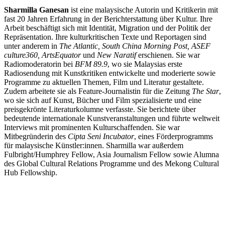
Sharmilla Ganesan
ist eine malaysische Autorin und Kritikerin mit
fast 20 Jahren Erfahrung in der Berichterstattung über Kultur. Ihre
Arbeit beschäftigt sich mit Identität, Migration und der Politik der
Repräsentation. Ihre kulturkritischen Texte und Reportagen sind
unter anderem in
The Atlantic, South China Morning Post, ASEF
culture360, ArtsEquator
und
New Naratif
erschienen. Sie war
Radiomoderatorin bei
BFM 89.9
, wo sie Malaysias erste
Radiosendung mit Kunstkritiken entwickelte und moderierte sowie
Programme zu aktuellen Themen, Film und Literatur gestaltete.
Zudem arbeitete sie als Feature-Journalistin für die Zeitung
The Star
,
wo sie sich auf Kunst, Bücher und Film spezialisierte und eine
preisgekrönte Literaturkolumne verfasste. Sie berichtete über
bedeutende internationale Kunstveranstaltungen und führte weltweit
Interviews mit prominenten Kulturschaffenden. Sie war
Mitbegründerin des
Cipta Seni Incubator
, eines Förderprogramms
für malaysische Künstler:innen. Sharmilla war außerdem
Fulbright/Humphrey Fellow, Asia Journalism Fellow sowie Alumna
des Global Cultural Relations Programme und des Mekong Cultural
Hub Fellowship.