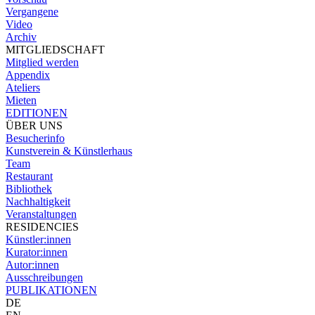
Vergangene
Video
Archiv
MITGLIEDSCHAFT
Mitglied werden
Appendix
Ateliers
Mieten
EDITIONEN
ÜBER UNS
Besucherinfo
Kunstverein & Künstlerhaus
Team
Restaurant
Bibliothek
Nachhaltigkeit
Veranstaltungen
RESIDENCIES
Künstler:innen
Kurator:innen
Autor:innen
Ausschreibungen
PUBLIKATIONEN
DE