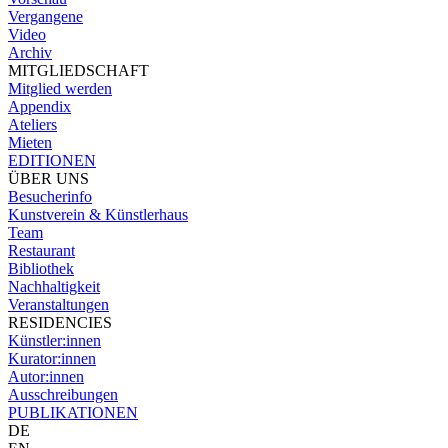
Vergangene
Video
Archiv
MITGLIEDSCHAFT
Mitglied werden
Appendix
Ateliers
Mieten
EDITIONEN
ÜBER UNS
Besucherinfo
Kunstverein & Künstlerhaus
Team
Restaurant
Bibliothek
Nachhaltigkeit
Veranstaltungen
RESIDENCIES
Künstler:innen
Kurator:innen
Autor:innen
Ausschreibungen
PUBLIKATIONEN
DE