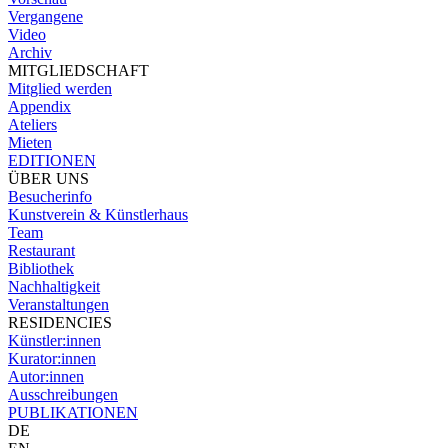
Vergangene
Video
Archiv
MITGLIEDSCHAFT
Mitglied werden
Appendix
Ateliers
Mieten
EDITIONEN
ÜBER UNS
Besucherinfo
Kunstverein & Künstlerhaus
Team
Restaurant
Bibliothek
Nachhaltigkeit
Veranstaltungen
RESIDENCIES
Künstler:innen
Kurator:innen
Autor:innen
Ausschreibungen
PUBLIKATIONEN
DE