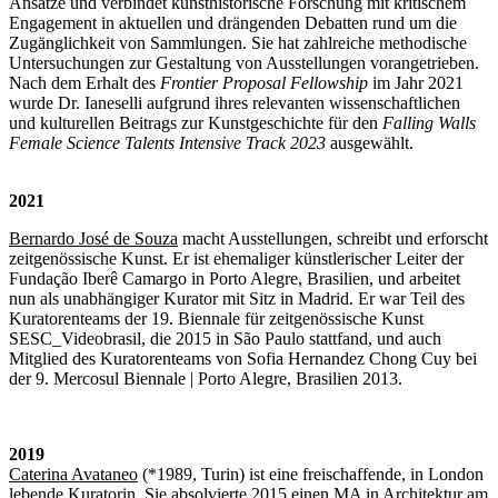
Ansätze und verbindet kunsthistorische Forschung mit kritischem
Engagement in aktuellen und drängenden Debatten rund um die
Zugänglichkeit von Sammlungen. Sie hat zahlreiche methodische
Untersuchungen zur Gestaltung von Ausstellungen vorangetrieben.
Nach dem Erhalt des
Frontier Proposal Fellowship
im Jahr 2021
wurde Dr. Ianeselli aufgrund ihres relevanten wissenschaftlichen
und kulturellen Beitrags zur Kunstgeschichte für den
Falling Walls
Female Science Talents Intensive Track 2023
ausgewählt.
2021
Bernardo José de Souza
macht Ausstellungen, schreibt und erforscht
zeitgenössische Kunst. Er ist ehemaliger künstlerischer Leiter der
Fundação Iberê Camargo in Porto Alegre, Brasilien, und arbeitet
nun als unabhängiger Kurator mit Sitz in Madrid. Er war Teil des
Kuratorenteams der 19. Biennale für zeitgenössische Kunst
SESC_Videobrasil, die 2015 in São Paulo stattfand, und auch
Mitglied des Kuratorenteams von Sofia Hernandez Chong Cuy bei
der 9. Mercosul Biennale | Porto Alegre, Brasilien 2013.
2019
Caterina Avataneo
(*1989, Turin) ist eine freischaffende, in London
lebende Kuratorin. Sie absolvierte 2015 einen MA in Architektur am