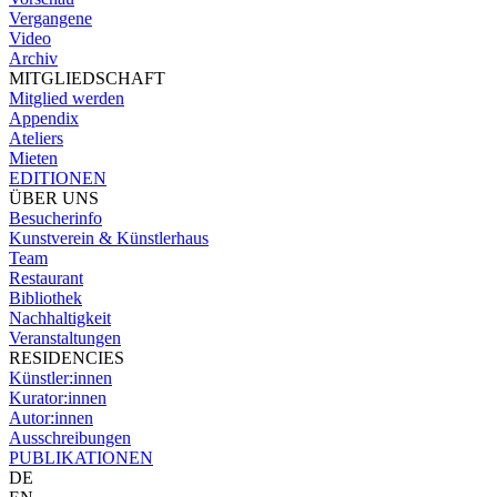
Vergangene
Video
Archiv
MITGLIEDSCHAFT
Mitglied werden
Appendix
Ateliers
Mieten
EDITIONEN
ÜBER UNS
Besucherinfo
Kunstverein & Künstlerhaus
Team
Restaurant
Bibliothek
Nachhaltigkeit
Veranstaltungen
RESIDENCIES
Künstler:innen
Kurator:innen
Autor:innen
Ausschreibungen
PUBLIKATIONEN
DE