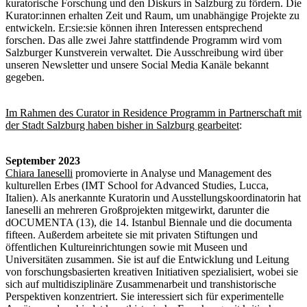
kuratorische Forschung und den Diskurs in Salzburg zu fördern. Die
Kurator:innen erhalten Zeit und Raum, um unabhängige Projekte zu
entwickeln. Er:sie:sie können ihren Interessen entsprechend
forschen. Das alle zwei Jahre stattfindende Programm wird vom
Salzburger Kunstverein verwaltet. Die Ausschreibung wird über
unseren Newsletter und unsere Social Media Kanäle bekannt
gegeben.
Im Rahmen des Curator in Residence Programm in Partnerschaft mit
der Stadt Salzburg haben bisher in Salzburg gearbeitet
:
September 2023
Chiara Ianeselli
promovierte in Analyse und Management des
kulturellen Erbes (IMT School for Advanced Studies, Lucca,
Italien). Als anerkannte Kuratorin und Ausstellungskoordinatorin hat
Ianeselli an mehreren Großprojekten mitgewirkt, darunter die
dOCUMENTA (13), die 14. Istanbul Biennale und die documenta
fifteen. Außerdem arbeitete sie mit privaten Stiftungen und
öffentlichen Kultureinrichtungen sowie mit Museen und
Universitäten zusammen. Sie ist auf die Entwicklung und Leitung
von forschungsbasierten kreativen Initiativen spezialisiert, wobei sie
sich auf multidisziplinäre Zusammenarbeit und transhistorische
Perspektiven konzentriert. Sie interessiert sich für experimentelle