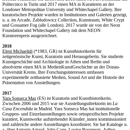
Politecnico in Turin und 2017 einen MA in Kuratieren an der
Londoner Metropolitan University und Whitechapel Gallery. Ihre
kuratorischen Projekte wurden in Institutionen und Galerien gezeigt,
u. a. im Arcade, Zabludowicz Collection, Kunstraum, White Crypt
und Gossamer Fog (alle London). 2017 wurde sie von der Neon
Foundation und Whitechapel Gallery mit dem NEON
Kuratorenpreis ausgezeichnet.
2018
Eleni Michaelidi
(*1983, GR) ist Kunsthistorikerin für
zeitgenössische Kunst, Kuratorin und Herausgeberin. Sie studierte
Kunstgeschichte und Archäologie in Athen und Berlin und
absolvierte einen MA in MedienKunstGeschichte an der Donau-
Universität Krems. Ihre Forschungsinteressen umfassen
experimentelle zeitbasierte Medien, Sound Art und die Historie der
Präsentation von Ausstellungen.
2017
Yara Sonseca Mas
(ES) ist Kuratorin und Kunsthistorikerin.
Zwischen 2006 und 2015 war sie Ausstellungsdirektorin im
La
Casa Encendida
in Madrid. Yara Sonseca Mas hat institutionelle
Gruppen- und Einzelausstellungen sowie ortsspezifischen Projekte
kuratiert, Kunstwerke aufstrebender Künstler_innen kommissioniert
und zahlreiche andere Ausstellungen koordiniert. Sie hat Kataloge u.
a. über Antonin Artaud, John Cage, Louise Bourgeois, Arthur