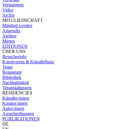
Vergangene
Video
Archiv
MITGLIEDSCHAFT
Mitglied werden
Appendix
Ateliers
Mieten
EDITIONEN
ÜBER UNS
Besucherinfo
Kunstverein & Künstlerhaus
Team
Restaurant
Bibliothek
Nachhaltigkeit
Veranstaltungen
RESIDENCIES
Künstler:innen
Kurator:innen
Autor:innen
Ausschreibungen
PUBLIKATIONEN
DE