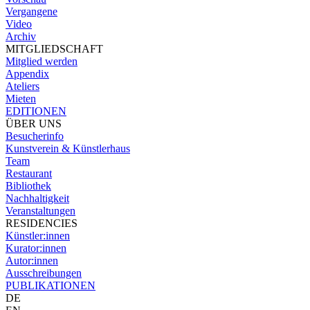
Vergangene
Video
Archiv
MITGLIEDSCHAFT
Mitglied werden
Appendix
Ateliers
Mieten
EDITIONEN
ÜBER UNS
Besucherinfo
Kunstverein & Künstlerhaus
Team
Restaurant
Bibliothek
Nachhaltigkeit
Veranstaltungen
RESIDENCIES
Künstler:innen
Kurator:innen
Autor:innen
Ausschreibungen
PUBLIKATIONEN
DE