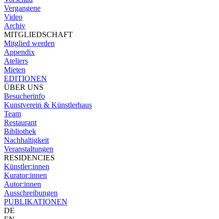
Vergangene
Video
Archiv
MITGLIEDSCHAFT
Mitglied werden
Appendix
Ateliers
Mieten
EDITIONEN
ÜBER UNS
Besucherinfo
Kunstverein & Künstlerhaus
Team
Restaurant
Bibliothek
Nachhaltigkeit
Veranstaltungen
RESIDENCIES
Künstler:innen
Kurator:innen
Autor:innen
Ausschreibungen
PUBLIKATIONEN
DE