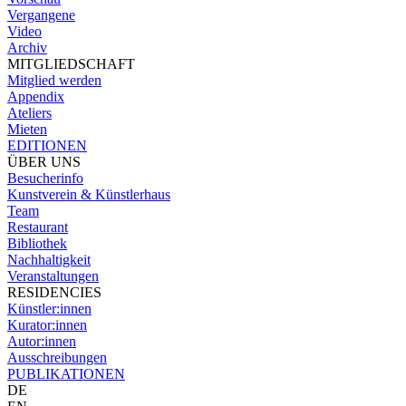
Vergangene
Video
Archiv
MITGLIEDSCHAFT
Mitglied werden
Appendix
Ateliers
Mieten
EDITIONEN
ÜBER UNS
Besucherinfo
Kunstverein & Künstlerhaus
Team
Restaurant
Bibliothek
Nachhaltigkeit
Veranstaltungen
RESIDENCIES
Künstler:innen
Kurator:innen
Autor:innen
Ausschreibungen
PUBLIKATIONEN
DE