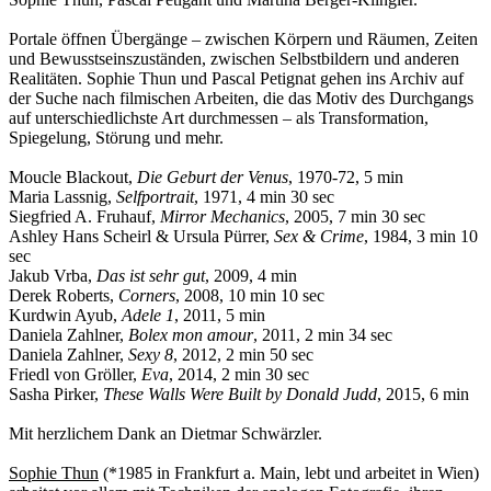
Portale öffnen Übergänge – zwischen Körpern und Räumen, Zeiten
und Bewusstseinszuständen, zwischen Selbstbildern und anderen
Realitäten. Sophie Thun und Pascal Petignat gehen ins Archiv auf
der Suche nach filmischen Arbeiten, die das Motiv des Durchgangs
auf unterschiedlichste Art durchmessen – als Transformation,
Spiegelung, Störung und mehr.
Moucle Blackout,
Die Geburt der Venus
, 1970-72, 5 min
Maria Lassnig,
Selfportrait
, 1971, 4 min 30 sec
Siegfried A. Fruhauf,
Mirror Mechanics
, 2005, 7 min 30 sec
Ashley Hans Scheirl & Ursula Pürrer,
Sex & Crime
, 1984, 3 min 10
sec
Jakub Vrba,
Das ist sehr gut
, 2009, 4 min
Derek Roberts,
Corners
, 2008, 10 min 10 sec
Kurdwin Ayub,
Adele 1
, 2011, 5 min
Daniela Zahlner,
Bolex mon amour
, 2011, 2 min 34 sec
Daniela Zahlner,
Sexy 8
, 2012, 2 min 50 sec
Friedl von Gröller,
Eva
, 2014, 2 min 30 sec
Sasha Pirker,
These Walls Were Built by Donald Judd
, 2015, 6 min
Mit herzlichem Dank an Dietmar Schwärzler.
Sophie Thun
(*1985 in Frankfurt a. Main, lebt und arbeitet in Wien)