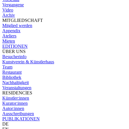
Vergangene
Video
Archiv
MITGLIEDSCHAFT
Mitglied werden
Appendix
Ateliers
Mieten
EDITIONEN
ÜBER UNS
Besucherinfo
Kunstverein & Künstlerhaus
Team
Restaurant
Bibliothek
Nachhaltigkeit
Veranstaltungen
RESIDENCIES
Künstler:innen
Kurator:innen
Autor:innen
Ausschreibungen
PUBLIKATIONEN
DE