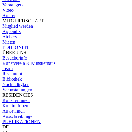
Vergangene
Video
Archiv
MITGLIEDSCHAFT
Mitglied werden
Appendix
Ateliers
Mieten
EDITIONEN
ÜBER UNS
Besucherinfo
Kunstverein & Künstlerhaus
Team
Restaurant
Bibliothek
Nachhaltigkeit
Veranstaltungen
RESIDENCIES
Künstler:innen
Kurator:innen
Autor:innen
Ausschreibungen
PUBLIKATIONEN
DE