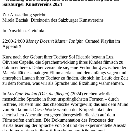
Salzburger Kunstvereins 2024
Zur Ausstellung spricht
:
Mirela Baciak, Direktorin des Salzburger Kunstvereins
Im Anschluss Getränke.
22:00-24:00
Money Doesn’t Matter Tonight
. Curated Playlist im
AppendiX
Kurz nach der Geburt ihrer Tochter Sol Ricarda begann Luz
Olivares Capelle, die Sprachentwicklung ihres Kindes filmisch zu
dokumentieren. Dabei versuchte sie, eine Verbindung zwischen der
Materialität des analogen Filmmaterials und den anfangs vagen und
amorphen Lauten ihrer Tochter zu finden, die sich im Laufe der Zeit
zu dem formen, was wir als Sprache und Erzählung wahrnehmen.
In
Los Que Vuelan (Die, die fliegen)
(2024) erleben wir die
menschliche Sprache in ihren ursprünglichsten Formen – durch
Schreie, Flüstern und das chaotische Wortgewirr, das aus dem Mund
von Sol kommt. Diese Worte werden der Körperlichkeit der
chemischen Aberrationen gegenübergestellt, die sich auf dem
Filmstreifen entfalten. Die Dokumentation des Prozesses der
Kristallisierung der Sprache von Sol und der experimentelle Ansatz
des Films weisen in ihrer Erforschung von Bildung und