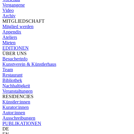
Vergangene
Video
Archiv
MITGLIEDSCHAFT
Mitglied werden
Appendix
Ateliers
Mieten
EDITIONEN
ÜBER UNS
Besucherinfo
Kunstverein & Künstlerhaus
Team
Restaurant
Bibliothek
Nachhaltigkeit
Veranstaltungen
RESIDENCIES
Künstler:innen
Kurator:innen
Autor:innen
Ausschreibungen
PUBLIKATIONEN
DE