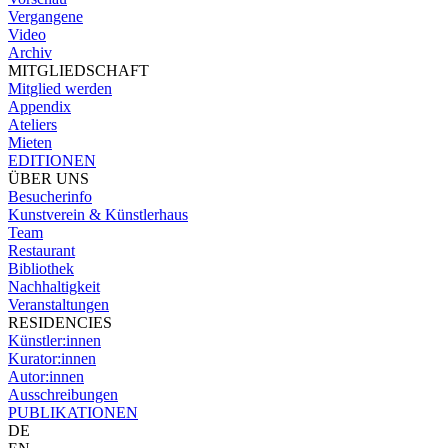
Vergangene
Video
Archiv
MITGLIEDSCHAFT
Mitglied werden
Appendix
Ateliers
Mieten
EDITIONEN
ÜBER UNS
Besucherinfo
Kunstverein & Künstlerhaus
Team
Restaurant
Bibliothek
Nachhaltigkeit
Veranstaltungen
RESIDENCIES
Künstler:innen
Kurator:innen
Autor:innen
Ausschreibungen
PUBLIKATIONEN
DE