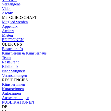
Vergangene
Video
Archiv
MITGLIEDSCHAFT
Mitglied werden
Appendix
Ateliers
Mieten
EDITIONEN
ÜBER UNS
Besucherinfo
Kunstverein & Künstlerhaus
Team
Restaurant
Bibliothek
Nachhaltigkeit
Veranstaltungen
RESIDENCIES
Künstler:innen
Kurator:innen
Autor:innen
Ausschreibungen
PUBLIKATIONEN
DE