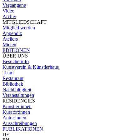
Vergangene
Video
Archiv
MITGLIEDSCHAFT
Mitglied werden
Appendix
Ateliers
Mieten
EDITIONEN
ÜBER UNS
Besucherinfo
Kunstverein & Künstlerhaus
Team
Restaurant
Bibliothek
Nachhaltigkeit
Veranstaltungen
RESIDENCIES
Künstler:innen
Kurator:innen
Autor:innen
Ausschreibungen
PUBLIKATIONEN
DE