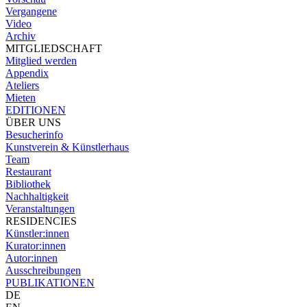
Vergangene
Video
Archiv
MITGLIEDSCHAFT
Mitglied werden
Appendix
Ateliers
Mieten
EDITIONEN
ÜBER UNS
Besucherinfo
Kunstverein & Künstlerhaus
Team
Restaurant
Bibliothek
Nachhaltigkeit
Veranstaltungen
RESIDENCIES
Künstler:innen
Kurator:innen
Autor:innen
Ausschreibungen
PUBLIKATIONEN
DE