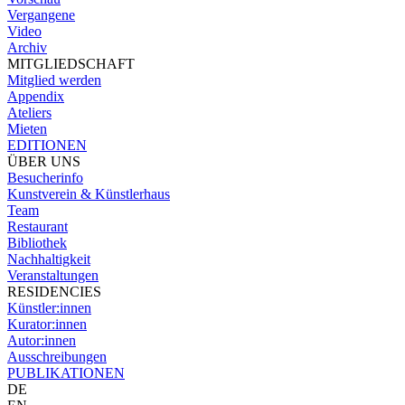
Vergangene
Video
Archiv
MITGLIEDSCHAFT
Mitglied werden
Appendix
Ateliers
Mieten
EDITIONEN
ÜBER UNS
Besucherinfo
Kunstverein & Künstlerhaus
Team
Restaurant
Bibliothek
Nachhaltigkeit
Veranstaltungen
RESIDENCIES
Künstler:innen
Kurator:innen
Autor:innen
Ausschreibungen
PUBLIKATIONEN
DE