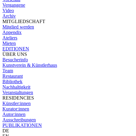
Vergangene
Video
Archiv
MITGLIEDSCHAFT
Mitglied werden
Appendix
Ateliers
Mieten
EDITIONEN
ÜBER UNS
Besucherinfo
Kunstverein & Künstlerhaus
Team
Restaurant
Bibliothek
Nachhaltigkeit
Veranstaltungen
RESIDENCIES
Künstler:innen
Kurator:innen
Autor:innen
Ausschreibungen
PUBLIKATIONEN
DE