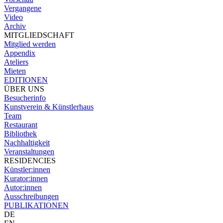
Vergangene
Video
Archiv
MITGLIEDSCHAFT
Mitglied werden
Appendix
Ateliers
Mieten
EDITIONEN
ÜBER UNS
Besucherinfo
Kunstverein & Künstlerhaus
Team
Restaurant
Bibliothek
Nachhaltigkeit
Veranstaltungen
RESIDENCIES
Künstler:innen
Kurator:innen
Autor:innen
Ausschreibungen
PUBLIKATIONEN
DE