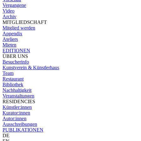
Vergangene
Video
Archiv
MITGLIEDSCHAFT
Mitglied werden
Appendix
Ateliers
Mieten
EDITIONEN
ÜBER UNS
Besucherinfo
Kunstverein & Künstlerhaus
Team
Restaurant
Bibliothek
Nachhaltigkeit
Veranstaltungen
RESIDENCIES
Künstler:innen
Kurator:innen
Autor:innen
Ausschreibungen
PUBLIKATIONEN
DE