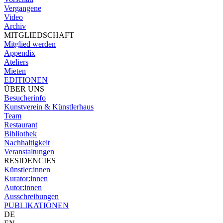
Vergangene
Video
Archiv
MITGLIEDSCHAFT
Mitglied werden
Appendix
Ateliers
Mieten
EDITIONEN
ÜBER UNS
Besucherinfo
Kunstverein & Künstlerhaus
Team
Restaurant
Bibliothek
Nachhaltigkeit
Veranstaltungen
RESIDENCIES
Künstler:innen
Kurator:innen
Autor:innen
Ausschreibungen
PUBLIKATIONEN
DE