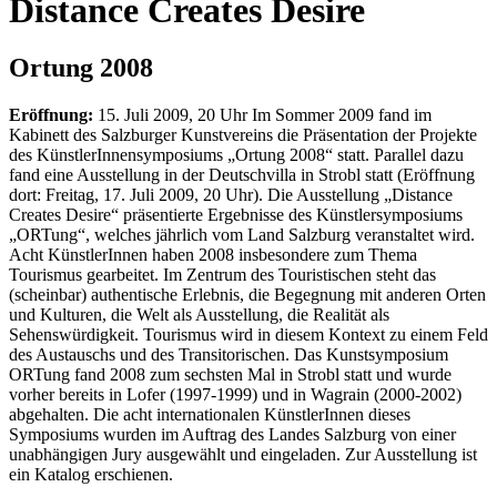
Distance Creates Desire
Ortung 2008
Eröffnung:
15. Juli 2009, 20 Uhr Im Sommer 2009 fand im
Kabinett des Salzburger Kunstvereins die Präsentation der Projekte
des KünstlerInnensymposiums „Ortung 2008“ statt. Parallel dazu
fand eine Ausstellung in der Deutschvilla in Strobl statt (Eröffnung
dort: Freitag, 17. Juli 2009, 20 Uhr). Die Ausstellung „Distance
Creates Desire“ präsentierte Ergebnisse des Künstlersymposiums
„ORTung“, welches jährlich vom Land Salzburg veranstaltet wird.
Acht KünstlerInnen haben 2008 insbesondere zum Thema
Tourismus gearbeitet. Im Zentrum des Touristischen steht das
(scheinbar) authentische Erlebnis, die Begegnung mit anderen Orten
und Kulturen, die Welt als Ausstellung, die Realität als
Sehenswürdigkeit. Tourismus wird in diesem Kontext zu einem Feld
des Austauschs und des Transitorischen. Das Kunstsymposium
ORTung fand 2008 zum sechsten Mal in Strobl statt und wurde
vorher bereits in Lofer (1997-1999) und in Wagrain (2000-2002)
abgehalten. Die acht internationalen KünstlerInnen dieses
Symposiums wurden im Auftrag des Landes Salzburg von einer
unabhängigen Jury ausgewählt und eingeladen. Zur Ausstellung ist
ein Katalog erschienen.