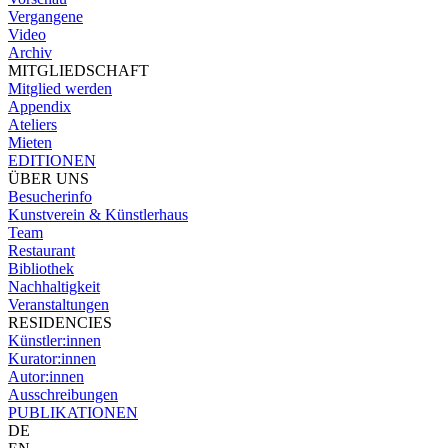
Vergangene
Video
Archiv
MITGLIEDSCHAFT
Mitglied werden
Appendix
Ateliers
Mieten
EDITIONEN
ÜBER UNS
Besucherinfo
Kunstverein & Künstlerhaus
Team
Restaurant
Bibliothek
Nachhaltigkeit
Veranstaltungen
RESIDENCIES
Künstler:innen
Kurator:innen
Autor:innen
Ausschreibungen
PUBLIKATIONEN
DE