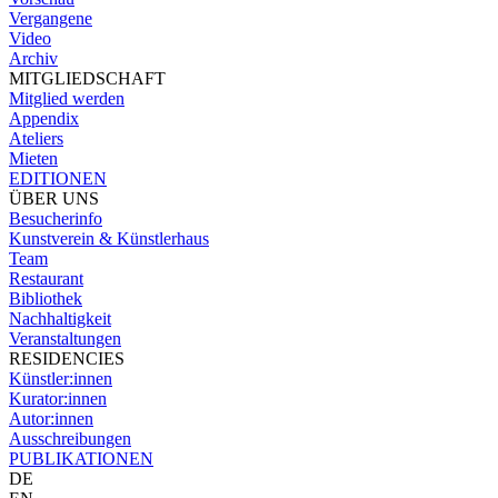
Vergangene
Video
Archiv
MITGLIEDSCHAFT
Mitglied werden
Appendix
Ateliers
Mieten
EDITIONEN
ÜBER UNS
Besucherinfo
Kunstverein & Künstlerhaus
Team
Restaurant
Bibliothek
Nachhaltigkeit
Veranstaltungen
RESIDENCIES
Künstler:innen
Kurator:innen
Autor:innen
Ausschreibungen
PUBLIKATIONEN
DE